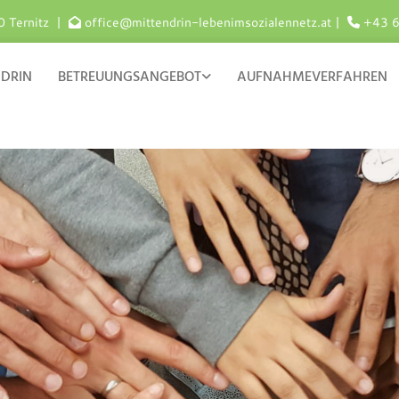
0 Ternitz |
office@mittendrin-lebenimsozialennetz.at
|
+43 


NDRIN
BETREUUNGSANGEBOT
AUFNAHMEVERFAHREN