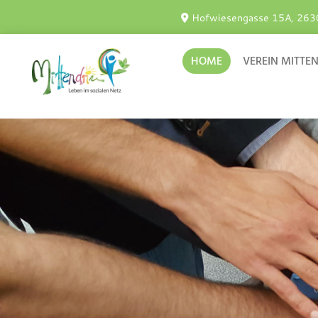
Hofwiesengasse 15A, 263

HOME
VEREIN MITTE